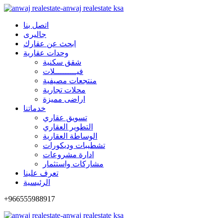
اتصل بنا
جاليرى
ابحث عن عقارك
وحدات عقارية
شقق سكنية
فيـــــــــلات
منتجعات مصيفية
محلات تجارية
اراضى مميزة
خدماتنا
تسويق عقاري
التطوير العقاري
الوساطة العقارية
تشطيبات وديكورات
ادارة مشروعات
مشاركات واستثمار
تعرف علينا
الرئيسية
+966555988917