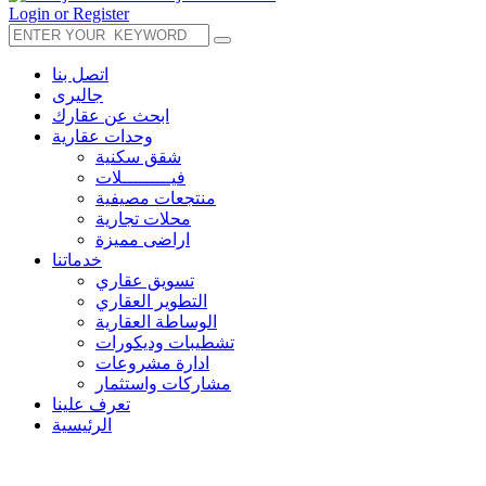
Login or Register
اتصل بنا
جاليرى
ابحث عن عقارك
وحدات عقارية
شقق سكنية
فيـــــــــلات
منتجعات مصيفية
محلات تجارية
اراضى مميزة
خدماتنا
تسويق عقاري
التطوير العقاري
الوساطة العقارية
تشطيبات وديكورات
ادارة مشروعات
مشاركات واستثمار
تعرف علينا
الرئيسية