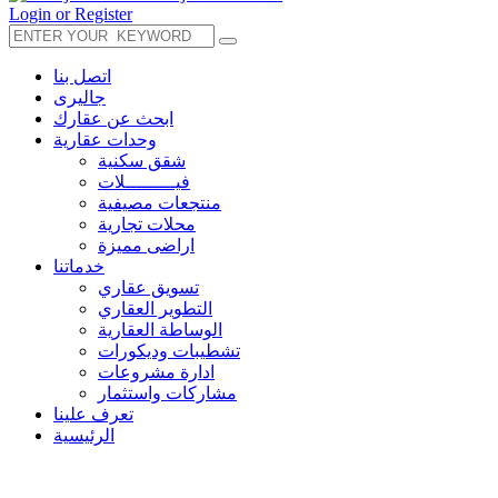
Login or Register
اتصل بنا
جاليرى
ابحث عن عقارك
وحدات عقارية
شقق سكنية
فيـــــــــلات
منتجعات مصيفية
محلات تجارية
اراضى مميزة
خدماتنا
تسويق عقاري
التطوير العقاري
الوساطة العقارية
تشطيبات وديكورات
ادارة مشروعات
مشاركات واستثمار
تعرف علينا
الرئيسية