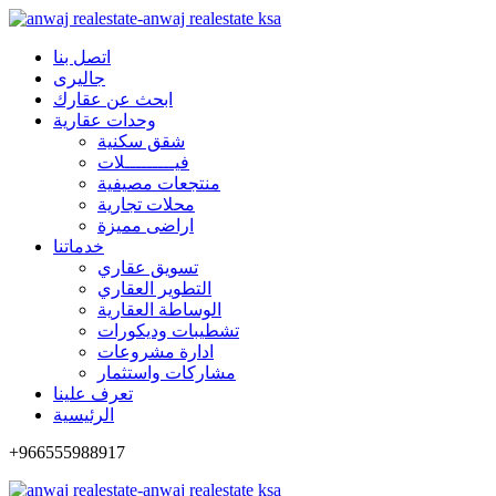
اتصل بنا
جاليرى
ابحث عن عقارك
وحدات عقارية
شقق سكنية
فيـــــــــلات
منتجعات مصيفية
محلات تجارية
اراضى مميزة
خدماتنا
تسويق عقاري
التطوير العقاري
الوساطة العقارية
تشطيبات وديكورات
ادارة مشروعات
مشاركات واستثمار
تعرف علينا
الرئيسية
+966555988917