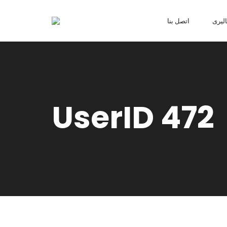
ليرى
اتصل بنا
UserID 472