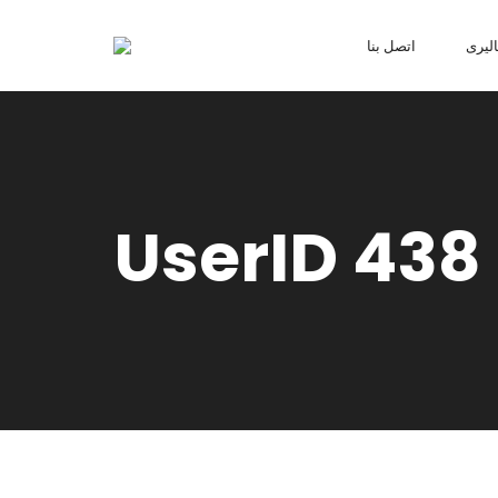
ليرى
اتصل بنا
UserID 438