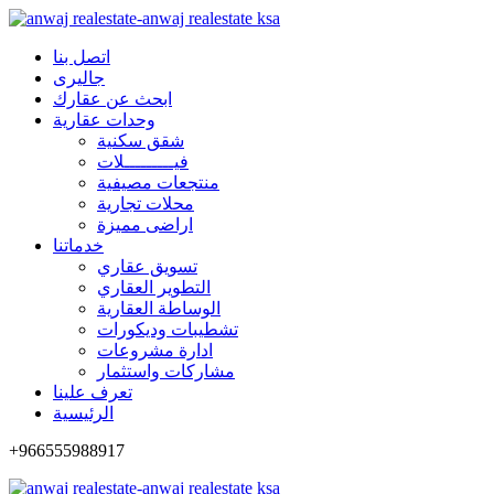
اتصل بنا
جاليرى
ابحث عن عقارك
وحدات عقارية
شقق سكنية
فيـــــــــلات
منتجعات مصيفية
محلات تجارية
اراضى مميزة
خدماتنا
تسويق عقاري
التطوير العقاري
الوساطة العقارية
تشطيبات وديكورات
ادارة مشروعات
مشاركات واستثمار
تعرف علينا
الرئيسية
+966555988917