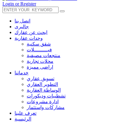
Login or Register
اتصل بنا
جاليرى
ابحث عن عقارك
وحدات عقارية
شقق سكنية
فيـــــــــلات
منتجعات مصيفية
محلات تجارية
اراضى مميزة
خدماتنا
تسويق عقاري
التطوير العقاري
الوساطة العقارية
تشطيبات وديكورات
ادارة مشروعات
مشاركات واستثمار
تعرف علينا
الرئيسية