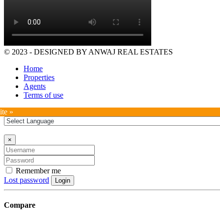
© 2023 - DESIGNED BY ANWAJ REAL ESTATES
Home
Properties
Agents
Terms of use
ite »
×
Remember me
Lost password
Login
Compare