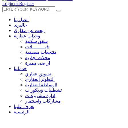
Login or Register
اتصل بنا
جاليرى
ابحث عن عقارك
وحدات عقارية
شقق سكنية
فيـــــــــلات
منتجعات مصيفية
محلات تجارية
اراضى مميزة
خدماتنا
تسويق عقاري
التطوير العقاري
الوساطة العقارية
تشطيبات وديكورات
ادارة مشروعات
مشاركات واستثمار
تعرف علينا
الرئيسية