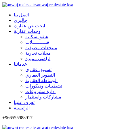
اتصل بنا
جاليرى
ابحث عن عقارك
وحدات عقارية
شقق سكنية
فيـــــــــلات
منتجعات مصيفية
محلات تجارية
اراضى مميزة
خدماتنا
تسويق عقاري
التطوير العقاري
الوساطة العقارية
تشطيبات وديكورات
ادارة مشروعات
مشاركات واستثمار
تعرف علينا
الرئيسية
+966555988917