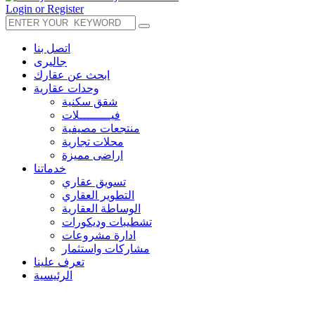
Login or Register
اتصل بنا
جاليرى
ابحث عن عقارك
وحدات عقارية
شقق سكنية
فيـــــــــلات
منتجعات مصيفية
محلات تجارية
اراضى مميزة
خدماتنا
تسويق عقاري
التطوير العقاري
الوساطة العقارية
تشطيبات وديكورات
ادارة مشروعات
مشاركات واستثمار
تعرف علينا
الرئيسية