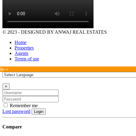
© 2023 - DESIGNED BY ANWAJ REAL ESTATES
Home
Properties
Agents
Terms of use
ite »
×
Remember me
Lost password
Login
Compare