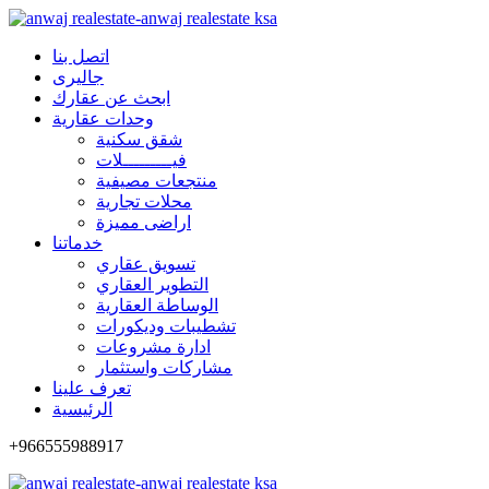
اتصل بنا
جاليرى
ابحث عن عقارك
وحدات عقارية
شقق سكنية
فيـــــــــلات
منتجعات مصيفية
محلات تجارية
اراضى مميزة
خدماتنا
تسويق عقاري
التطوير العقاري
الوساطة العقارية
تشطيبات وديكورات
ادارة مشروعات
مشاركات واستثمار
تعرف علينا
الرئيسية
+966555988917