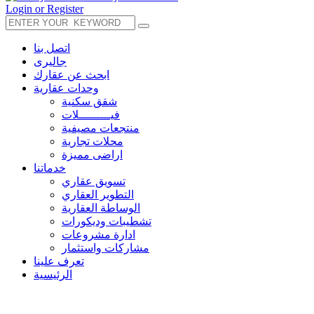
Login or Register
اتصل بنا
جاليرى
ابحث عن عقارك
وحدات عقارية
شقق سكنية
فيـــــــــلات
منتجعات مصيفية
محلات تجارية
اراضى مميزة
خدماتنا
تسويق عقاري
التطوير العقاري
الوساطة العقارية
تشطيبات وديكورات
ادارة مشروعات
مشاركات واستثمار
تعرف علينا
الرئيسية