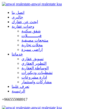
اتصل بنا
جاليرى
ابحث عن عقارك
وحدات عقارية
شقق سكنية
فيـــــــــلات
منتجعات مصيفية
محلات تجارية
اراضى مميزة
خدماتنا
تسويق عقاري
التطوير العقاري
الوساطة العقارية
تشطيبات وديكورات
ادارة مشروعات
مشاركات واستثمار
تعرف علينا
الرئيسية
+966555988917