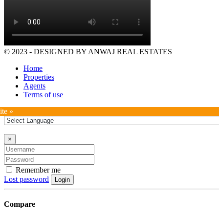
© 2023 - DESIGNED BY ANWAJ REAL ESTATES
Home
Properties
Agents
Terms of use
ite »
×
Remember me
Lost password
Login
Compare