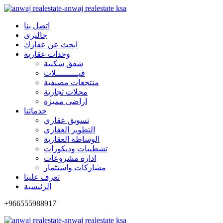
اتصل بنا
جاليرى
ابحث عن عقارك
وحدات عقارية
شقق سكنية
فيـــــــــلات
منتجعات مصيفية
محلات تجارية
اراضى مميزة
خدماتنا
تسويق عقاري
التطوير العقاري
الوساطة العقارية
تشطيبات وديكورات
ادارة مشروعات
مشاركات واستثمار
تعرف علينا
الرئيسية
+966555988917