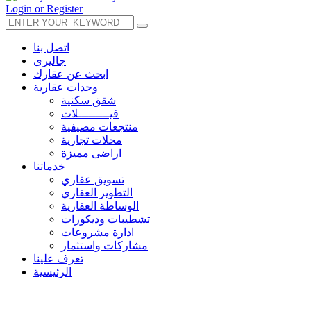
Login or Register
اتصل بنا
جاليرى
ابحث عن عقارك
وحدات عقارية
شقق سكنية
فيـــــــــلات
منتجعات مصيفية
محلات تجارية
اراضى مميزة
خدماتنا
تسويق عقاري
التطوير العقاري
الوساطة العقارية
تشطيبات وديكورات
ادارة مشروعات
مشاركات واستثمار
تعرف علينا
الرئيسية