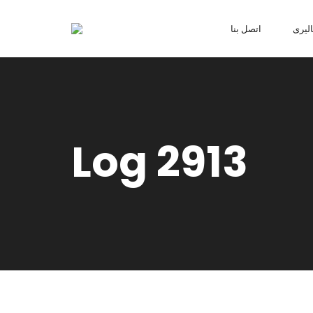
ليرى
اتصل بنا
Log 2913