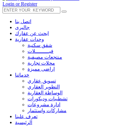
Login or Register
اتصل بنا
جاليرى
ابحث عن عقارك
وحدات عقارية
شقق سكنية
فيـــــــــلات
منتجعات مصيفية
محلات تجارية
اراضى مميزة
خدماتنا
تسويق عقاري
التطوير العقاري
الوساطة العقارية
تشطيبات وديكورات
ادارة مشروعات
مشاركات واستثمار
تعرف علينا
الرئيسية