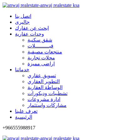
اتصل بنا
جاليرى
ابحث عن عقارك
وحدات عقارية
شقق سكنية
فيـــــــــلات
منتجعات مصيفية
محلات تجارية
اراضى مميزة
خدماتنا
تسويق عقاري
التطوير العقاري
الوساطة العقارية
تشطيبات وديكورات
ادارة مشروعات
مشاركات واستثمار
تعرف علينا
الرئيسية
+966555988917