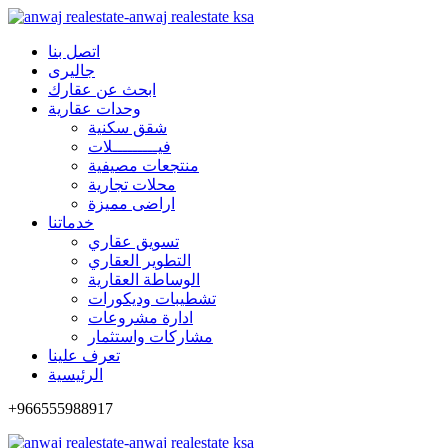
اتصل بنا
جاليرى
ابحث عن عقارك
وحدات عقارية
شقق سكنية
فيـــــــــلات
منتجعات مصيفية
محلات تجارية
اراضى مميزة
خدماتنا
تسويق عقاري
التطوير العقاري
الوساطة العقارية
تشطيبات وديكورات
ادارة مشروعات
مشاركات واستثمار
تعرف علينا
الرئيسية
+966555988917