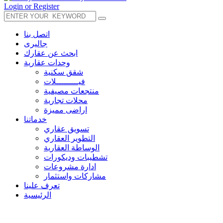
Login or Register
اتصل بنا
جاليرى
ابحث عن عقارك
وحدات عقارية
شقق سكنية
فيـــــــــلات
منتجعات مصيفية
محلات تجارية
اراضى مميزة
خدماتنا
تسويق عقاري
التطوير العقاري
الوساطة العقارية
تشطيبات وديكورات
ادارة مشروعات
مشاركات واستثمار
تعرف علينا
الرئيسية