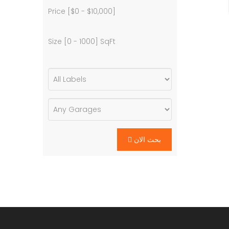
Price [
$0
-
$10,000
]
Size [
0
-
1000
] SqFt
بحث الان