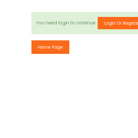
You need login to continue.
Login Or Regist
Home Page