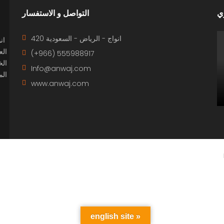
ري
التواصل و الاستفسار
420 انواج - الرياض - السعودية
انو
الع
(+966) 555988917
الخ
Info@anwaj.com
ال
www.anwaj.com
english site »